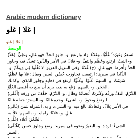
Arabic modern dictionary
غلا | غلو |
غلا | غلو |
الوسيط
(غَلاَ) السعرُ وغيرُه-ُ غُلُوًّا، وغَلاءً: زاد وارتفع. و- جاوز الحدَّ. فهو غالٍ، وغَلِيٌّ.
و- النبتُ: ارتفع وعَظُم والتفَّ. و- فلانٌ في الأَمر والدِّين: تشدَّد فيه وجاوز
الحدَّ وأَفرط. فهو غالٍ. (ج) غُلاةٌ. وفي التنزيل العزيز: لا تَغْلُوا فِي دِينِكُمْ. و-
الدَّابةُ في سيرها: ارتفعت فجاوزت حُسْن السير. ويقال: غلا بها عَظْمٌ:
سَمِنَتْ. و- السهمُ: غَلْوًا، وغُلُوًّا: ارتفع في ذهابه وجاوز المَدَى، وكذلك
الحَجَر. و- بالسهم: رَفَعَ به يديه يريد أَن يبلغ به أَقصى العُلُوِّ.
(أَغْلَى) الكَرْمُ: التفَّ ورقُه وكثُرَتْ أَغصانُهُ وطال. و- الكَرْمَ: خَفَّفَ من ورقه
ليرتفعَ ويجودَ. و- الشيءَ: وجده غاليًا. و- السعرَ: جعله غاليًا.
(غَالى) في الأَمر غِلاَءً، ومُغَالاةً: بالغ فيه. و- الشيءَ، و به: اشتراه بثمن
غالٍ. و- فلانًا: راماه. و- بالسهم: غَلاَ به.
(غَلَّى) السِّعْرَ: أَغلاه.
(اغْتَلَى) الشيءُ: ازداد. و- البعيرُ ونحوه في سيره: ارتفع وجاوز حسن
السير.