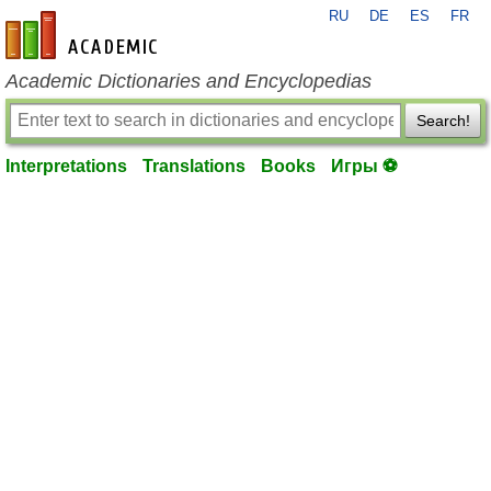
RU
DE
ES
FR
en-academic.com
Academic Dictionaries and Encyclopedias
Search!
Interpretations
Translations
Books
Игры ⚽