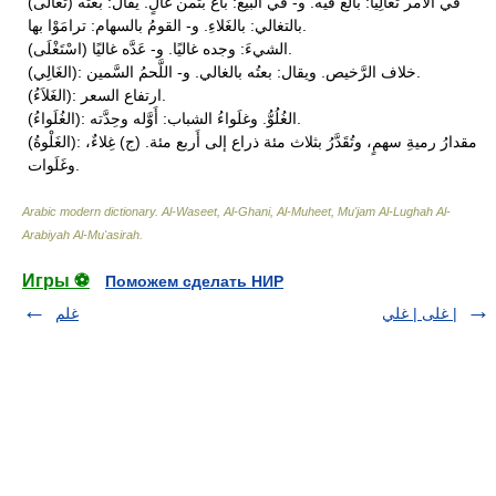
(تَغالى) في الأَمر تَغالِيًا: بالغ فيه. و- في البيع: باع بثمن غالٍ. يقال: بعته
بالتغالي: بالغَلاءِ. و- القومُ بالسهام: ترامَوْا بها.
(اسْتَغْلَى) الشيءَ: وجده غاليًا. و- عَدَّه غاليًا.
(الغَالِي): خلاف الرَّخيص. ويقال: بعتُه بالغالي. و- اللَّحمُ السَّمين.
(الغَلاَءُ): ارتفاع السعر.
(الغُلَواءُ): الغُلُوُّ. وغلَواءُ الشباب: أَوَّله وحِدَّته.
(الغَلْوةُ): مقدارُ رميةِ سهمٍ، وتُقَدَّرُ بثلاث مئة ذراع إلى أَربع مئة. (ج) غِلاءٌ،
وغَلَوات.
Arabic modern dictionary
.
Al-Waseet, Al-Ghani, Al-Muheet, Mu'jam Al-Lughah Al-
Arabiyah Al-Mu'asirah
.
Игры ⚽
Поможем сделать НИР
غلى | غلي |
غلم